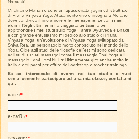
Namasté!
Mi chiamo Marion e sono un’ apassionata yogini ed istruttrice
di Prana Vinyasa Yoga. Attualmente vivo e insegno a Merano,
dove condivido il mio amore e le mie esperienze con i miei
alunni. Negli ultimi anni ho viaggiato tantissimo per
approfondire i miei studi sullo Yoga, Tantra, Ayurveda e Bhakti
e con grande entusiasmo mi dedico allo studio di Prana
Vinyasa Yoga, un’evoluzione di Vinyasa Yoga sviluppato da
Shiva Rea, un personaggio molto conosciuto nel mondo dello
Yoga. Oltre agli studi delle filosofie dell’est mi sono dedicata
agli studi su vari massaggi come il massaggio Thai Yoga e il
massaggio Lomi Lomi Nui. ♥ Ultimamente giro anche molto in
Italia e altri paesi per offrire dei workshop o teacher trainings.
Se sei interessato di avermi nel tuo studio o vuoi
semplicemente partecipare ad una mia classe, contattami
qui:
name:
*
e-mail:
*
message:
*